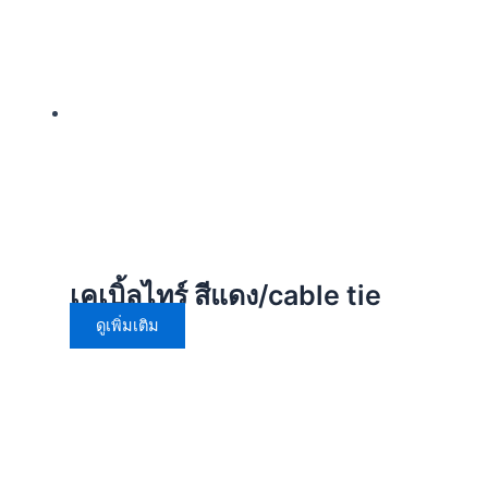
เคเบิ้ลไทร์ สีแดง/cable tie
ดูเพิ่มเติม